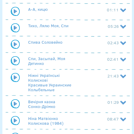
А-А, кицю
01:11
Тихо, Лялю Моя, Спи
05:26
Спива Соловейко
02:43
Спи, Засыпай, Моя
02:41
Детинко
Ніжні Українські
21:43
Колискові
Красивые Украинские
Колыбельные
Вечірня казка
01:29
Сонко-Дрімко
Ніна Матвієнко
08:47
Колискова (1984)