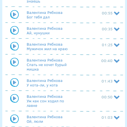
знаешь
Валентина Рябкова
00:55
Бог тебя дал
Валентина Рябкова
00:35
Ай, нунушки
Валентина Рябкова
01:25
Мужичок жил на краю
Валентина Рябкова
00:40
Спать не хочет бурый
мишка
Валентина Рябкова
01:43
У кота-ли, у кота
Валентина Рябкова
00:50
Уж как сон ходил по
лавке
Валентина Рябкова
01:03
Ой, люли