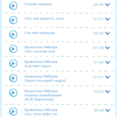
Сонная песенка
04:44
Спи, моя радость, усни
01:57
Спи моя малышка
02:50
Валентина Рябкова
01:06
Спи, сыночек мой
Валентина Рябкова
01:03
А котики серые
Валентина Рябкова
01:01
Глазки поскорей закрой
Валентина Рябкова
03:26
Казачья колыбельная
(М.Ю.Лермонтов)
Валентина Рябкова
00:58
Спи, пока забот не