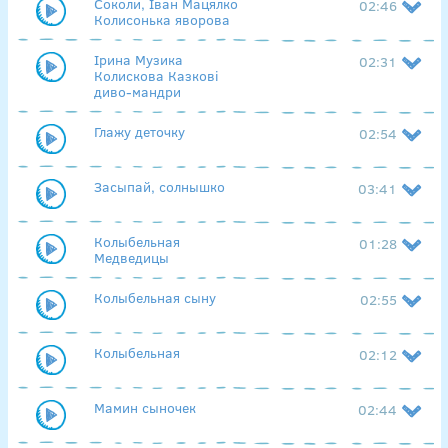
Соколи, Іван Мацялко
02:46
Колисонька яворова
Ірина Музика
02:31
Колискова Казкові
диво-мандри
Глажу деточку
02:54
Засыпай, солнышко
03:41
Колыбельная
01:28
Медведицы
Колыбельная сыну
02:55
Колыбельная
02:12
Мамин сыночек
02:44