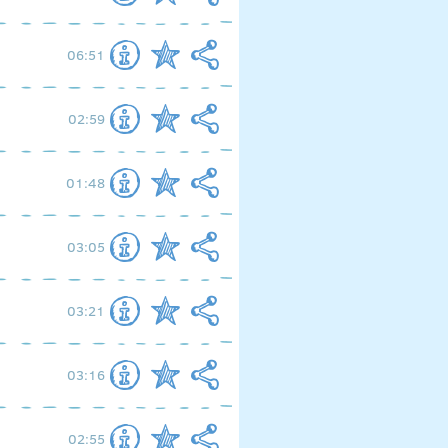
06:51
02:59
01:48
03:05
03:21
03:16
02:55