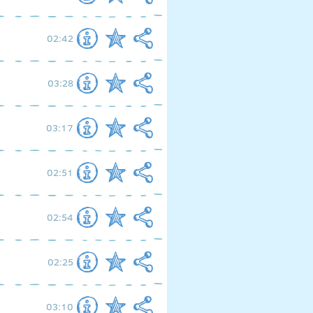
02:42
03:28
03:17
02:51
02:54
02:25
03:10