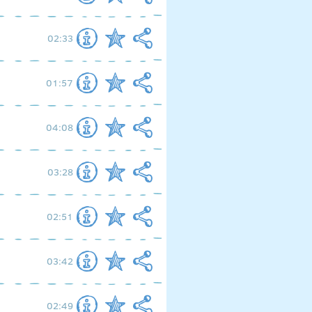
02:33
01:57
04:08
03:28
02:51
03:42
02:49