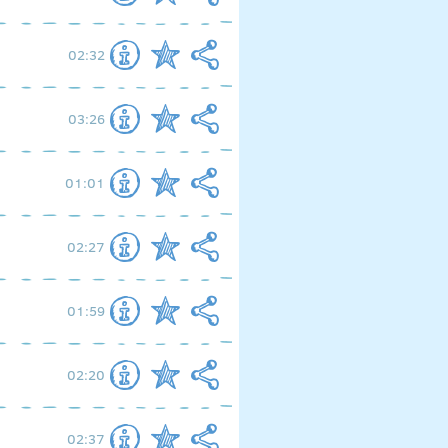
02:32
03:26
01:01
02:27
01:59
02:20
02:37