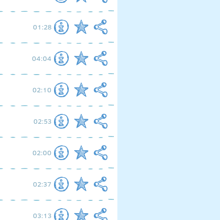
01:28
04:04
02:10
02:53
02:00
02:37
03:13