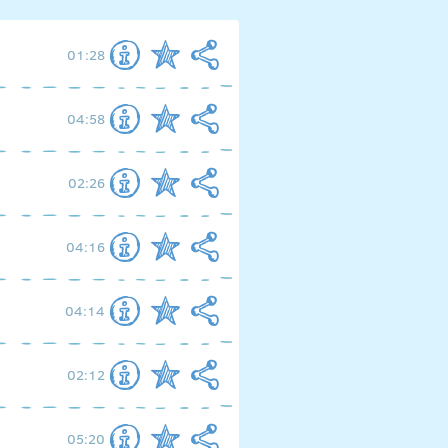
01:28
04:58
02:26
04:16
04:14
02:12
05:20