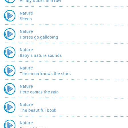
All my ducks in a row
Nature
Sheep
Nature
Horses go galloping
Nature
Baby’s nature sounds
Nature
The moon knows the stars
Nature
Here comes the rain
Nature
The beautiful book
Nature