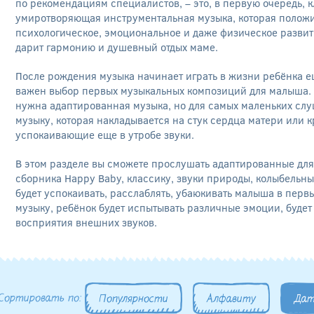
по рекомендациям специалистов, – это, в первую очередь, к
умиротворяющая инструментальная музыка, которая положи
психологическое, эмоциональное и даже физическое развит
дарит гармонию и душевный отдых маме.
После рождения музыка начинает играть в жизни ребёнка е
важен выбор первых музыкальных композиций для малыша. Б
нужна адаптированная музыка, но для самых маленьких слу
музыку, которая накладывается на стук сердца матери или к
успокаивающие еще в утробе звуки.
В этом разделе вы сможете прослушать адаптированные дл
сборника Happy Baby, классику, звуки природы, колыбельны
будет успокаивать, расслаблять, убаюкивать малыша в перв
музыку, ребёнок будет испытывать различные эмоции, будет
восприятия внешних звуков.
Сортировать по:
Популярности
Алфавиту
Дат