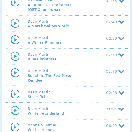
04:15
All Alone On Christmas
(OST Один дома)
Dean Martin
02:48
A Marshmallow World
Dean Martin
02:59
A Winter Romance
Dean Martin
02:19
Blue Christmas
Dean Martin
02:16
Rudolph, The Red-Nose
Reindee
Dean Martin
02:28
Silver Bells
Dean Martin
01:54
Winter Wonderland
Donna Summer
06:32
Winter Melody