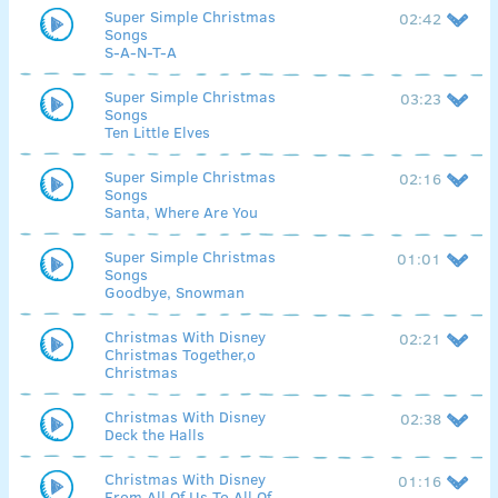
Super Simple Christmas
02:42
Songs
S-A-N-T-A
Super Simple Christmas
03:23
Songs
Ten Little Elves
Super Simple Christmas
02:16
Songs
Santa, Where Are You
Super Simple Christmas
01:01
Songs
Goodbye, Snowman
Christmas With Disney
02:21
Christmas Together,o
Christmas
Christmas With Disney
02:38
Deck the Halls
Christmas With Disney
01:16
From All Of Us To All Of