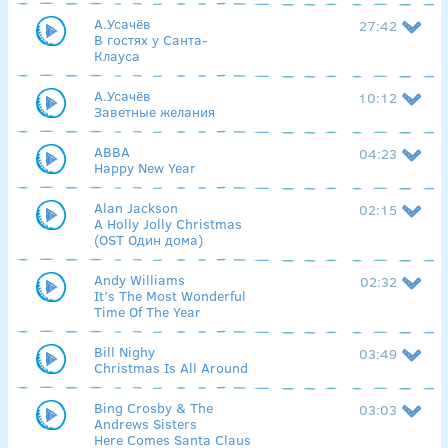
А.Усачёв
27:42
В гостях у Санта-
Клауса
А.Усачёв
10:12
Заветные желания
ABBA
04:23
Happy New Year
Alan Jackson
02:15
A Holly Jolly Christmas
(OST Один дома)
Andy Williams
02:32
It’s The Most Wonderful
Time Of The Year
Bill Nighy
03:49
Christmas Is All Around
Bing Crosby & The
03:03
Andrews Sisters
Here Comes Santa Claus