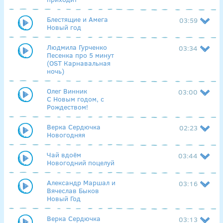
Блестящие и Амега
03:59
Новый год
Людмила Гурченко
03:34
Песенка про 5 минут
(OST Карнавальная
ночь)
Олег Винник
03:00
С Новым годом, с
Рождеством!
Верка Сердючка
02:23
Новогодняя
Чай вдоём
03:44
Новогодний поцелуй
Александр Маршал и
03:16
Вячеслав Быков
Новый Год
Верка Сердючка
03:13