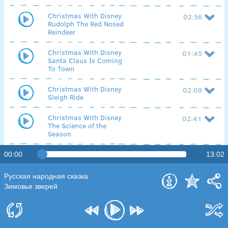
Christmas With Disney
02:56
Rudolph The Red Nosed
Reindeer
Christmas With Disney
01:45
Santa Claus Is Coming
To Town
Christmas With Disney
02:09
Sleigh Ride
Christmas With Disney
02:41
The Science of the
Season
Christmas With Disney
03:41
00:00
13:02
The Twelve Days Of
Christmas
Русская народная сказка
Зимовье зверей
Christmas With Disney
01:44
We Wish You a Merry
Christmas
Christmas With Disney