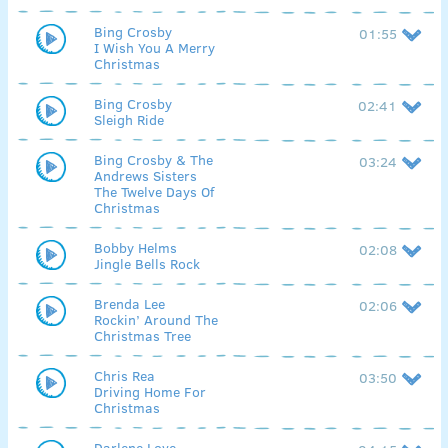
Bing Crosby
01:55
I Wish You A Merry
Christmas
Bing Crosby
02:41
Sleigh Ride
Bing Crosby & The
03:24
Andrews Sisters
The Twelve Days Of
Christmas
Bobby Helms
02:08
Jingle Bells Rock
Brenda Lee
02:06
Rockin’ Around The
Christmas Tree
Chris Rea
03:50
Driving Home For
Christmas
Darlene Love