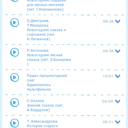
для лесных жителей
(чит. Г.Новожилова)
О.Дмитриев,
08:28
Т.Макарова
Новогодняя сказка о
снеговике (чит.
Н.Литвинов)
П.Антонова
08:58
Новогодняя лесная
сказка (чит. З.Бокарева
)
Падал прошлогодний
19:51
снег
Аудиозапись
мультфильма
С.Козлов
04:00
Зимняя сказка (чит.
А.Бордуков)
Т. Александрова
09:31
История старого