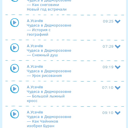
— Как снеговики
Новый год встречали
А.Усачёв
09:25
Чудеса в Дедморозовке
— История с
географией
А.Усачёв
07:29
Чудеса в Дедморозовке
— Снежный душ
А.Усачёв
09:19
Чудеса в Дедморозовке
— Урок рисования
А.Усачёв
07:10
Чудеса в Дедморозовке
— Большой лыжный
кросс
А.Усачёв
09:10
Чудеса в Дедморозовке
— Как Чайников
изобрел Буран