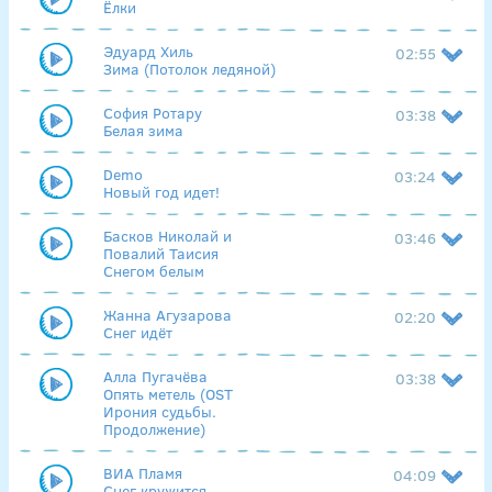
Ёлки
Эдуард Хиль
02:55
Зима (Потолок ледяной)
София Ротару
03:38
Белая зима
Demo
03:24
Новый год идет!
Басков Николай и
03:46
Повалий Таисия
Снегом белым
Жанна Агузарова
02:20
Снег идёт
Алла Пугачёва
03:38
Опять метель (OST
Ирония судьбы.
Продолжение)
ВИА Пламя
04:09
Снег кружится