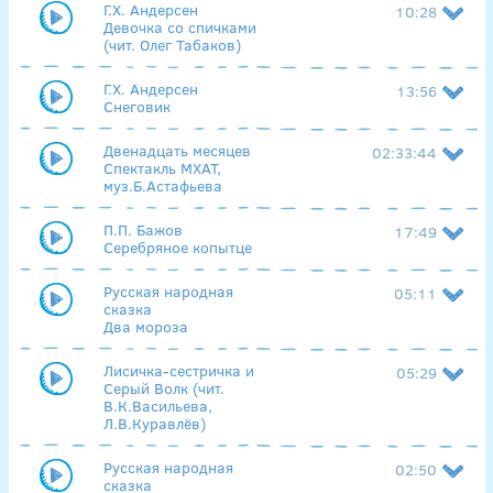
Г.Х. Андерсен
10:28
Девочка со спичками
(чит. Олег Табаков)
Г.Х. Андерсен
13:56
Снеговик
Двенадцать месяцев
02:33:44
Спектакль МХАТ,
муз.Б.Астафьева
П.П. Бажов
17:49
Серебряное копытце
Русская народная
05:11
сказка
Два мороза
Лисичка-сестричка и
05:29
Серый Волк (чит.
В.К.Васильева,
Л.В.Куравлёв)
Русская народная
02:50
сказка