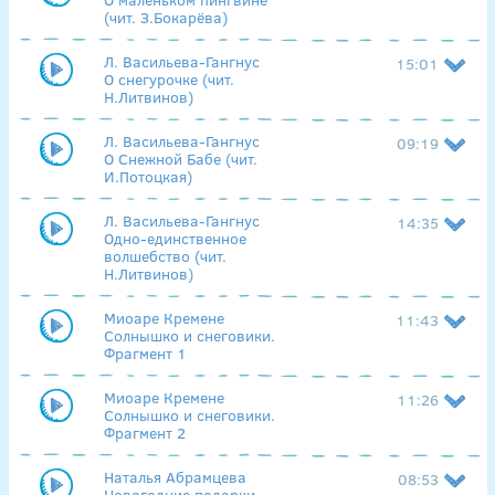
(чит. З.Бокарёва)
Л. Васильева-Гангнус
15:01
О снегурочке (чит.
Н.Литвинов)
Л. Васильева-Гангнус
09:19
О Снежной Бабе (чит.
И.Потоцкая)
Л. Васильева-Гангнус
14:35
Одно-единственное
волшебство (чит.
Н.Литвинов)
Миоаре Кремене
11:43
Солнышко и снеговики.
Фрагмент 1
Миоаре Кремене
11:26
Солнышко и снеговики.
Фрагмент 2
Наталья Абрамцева
08:53
Новогодние подарки