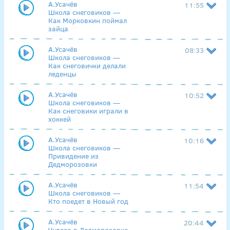
А.Усачёв
11:55
Школа снеговиков —
Как Морковкин поймал
зайца
А.Усачёв
08:33
Школа снеговиков —
Как снеговички делали
леденцы
А.Усачёв
10:52
Школа снеговиков —
Как снеговики играли в
хоккей
А.Усачёв
10:16
Школа снеговиков —
Привидение из
Дедморозовки
А.Усачёв
11:54
Школа снеговиков —
Кто поедет в Новый год
А.Усачёв
20:44
Чудеса в Дедморозовке