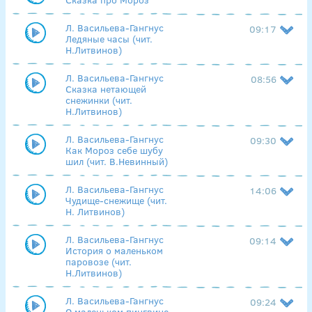
Л. Васильева-Гангнус
09:17
Ледяные часы (чит.
Н.Литвинов)
Л. Васильева-Гангнус
08:56
Сказка нетающей
снежинки (чит.
Н.Литвинов)
Л. Васильева-Гангнус
09:30
Как Мороз себе шубу
шил (чит. В.Невинный)
Л. Васильева-Гангнус
14:06
Чудище-снежище (чит.
Н. Литвинов)
Л. Васильева-Гангнус
09:14
История о маленьком
паровозе (чит.
Н.Литвинов)
Л. Васильева-Гангнус
09:24
О маленьком пингвине