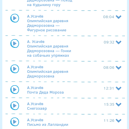
на Кудыкину гору
А.Усачёв
08:04
Олимпийская деревня
Дедморозовка —
Фигурное рисование
А. Усачёв
09:32
Олимпийская деревня
Дедморозовка — Гонки
на собачьих упряжках
А.Усачёв
08:06
Олимпийская деревня
Дедморозовка
А.Усачёв
12:31
Почта Деда Мороза
А.Усачёв
15:35
Снегозавр
А.Усачёв
11:26
Письмо из Лапландии