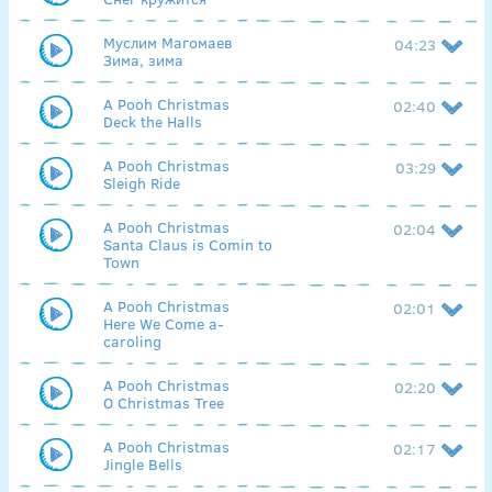
Муслим Магомаев
04:23
Зима, зима
A Pooh Christmas
02:40
Deck the Halls
A Pooh Christmas
03:29
Sleigh Ride
A Pooh Christmas
02:04
Santa Claus is Comin to
Town
A Pooh Christmas
02:01
Here We Come a-
caroling
A Pooh Christmas
02:20
O Christmas Tree
A Pooh Christmas
02:17
Jingle Bells