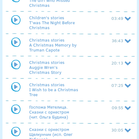
The Girl Who Missed
Christmas
Children's stories
03:49
T’was The Night Before
Christmas
Christmas stories
36:43
A Christmas Memory by
Truman Capote
Christmas stories
20:13
Auggie Wren’s
Christmas Story
Christmas stories
07:25
I Wish to be a Christmas
Tree
Госпожа Метелица.
09:55
Сказки с оркестром
(чит. Ольга Будина)
Сказки с оркестром
30:05
Щелкунчик (исп. Олег