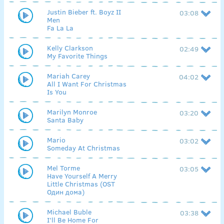
Justin Bieber ft. Boyz II
03:08
Men
Fa La La
Kelly Clarkson
02:49
My Favorite Things
Mariah Carey
04:02
All I Want For Christmas
Is You
Marilyn Monroe
03:20
Santa Baby
Mario
03:02
Someday At Christmas
Mel Torme
03:05
Have Yourself A Merry
Little Christmas (OST
Один дома)
Michael Buble
03:38
I’ll Be Home For