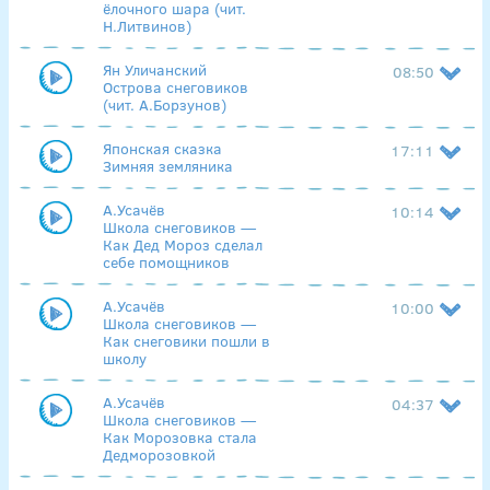
ёлочного шара (чит.
Н.Литвинов)
Ян Уличанский
08:50
Острова снеговиков
(чит. А.Борзунов)
Японская сказка
17:11
Зимняя земляника
А.Усачёв
10:14
Школа снеговиков —
Как Дед Мороз сделал
себе помощников
А.Усачёв
10:00
Школа снеговиков —
Как снеговики пошли в
школу
А.Усачёв
04:37
Школа снеговиков —
Как Морозовка стала
Дедморозовкой