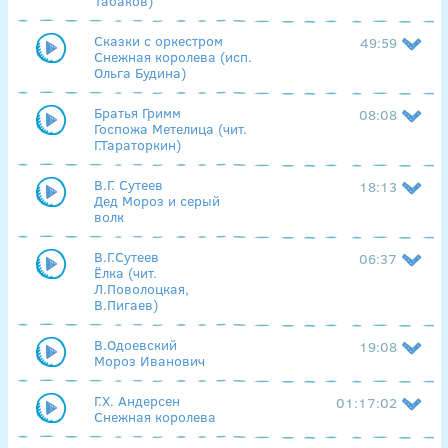
Табаков)
Сказки с оркестром
49:59
Снежная королева (исп.
Ольга Будина)
Братья Гримм
08:08
Госпожа Метелица (чит.
Г.Тараторкин)
В.Г. Сутеев
18:13
Дед Мороз и серый
волк
В.Г.Сутеев
06:37
Ёлка (чит.
Л.Поволоцкая,
В.Пигаев)
В.Одоевский
19:08
Мороз Иванович
Г.Х. Андерсен
01:17:02
Снежная королева